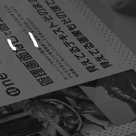
} ?
>