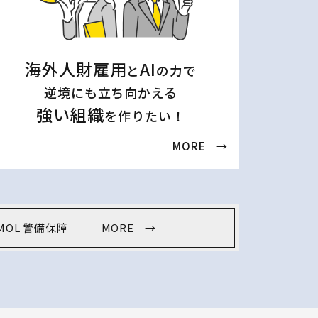
海外人財雇用
AI
と
の力で
逆境にも立ち向かえる
強い組織
を作りたい！
MORE →
 ASMOL 警備保障 ｜ MORE →