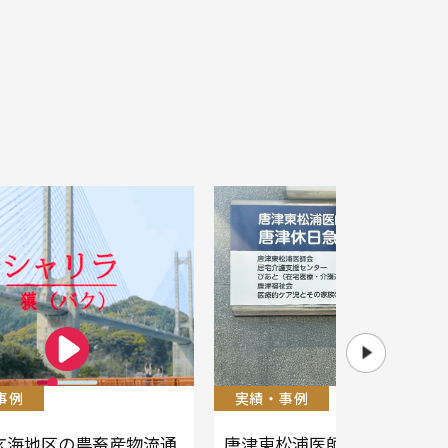
事例
実績・事例
玄海地区の農畜産物流通
唐津東松浦医師会様の案内看