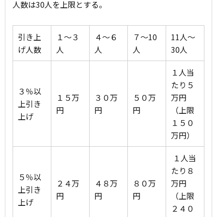
人数は30人を上限とする。
引き上
１～３
４～６
７～10
11人～
げ人数
人
人
人
30人
１人当
たり５
３％以
１５万
３０万
５０万
万円
上引き
円
円
円
（上限
上げ
１５０
万円）
１人当
たり８
５％以
２４万
４８万
８０万
万円
上引き
円
円
円
（上限
上げ
２４０