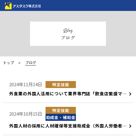
blog
ブログ
トップ
ブログ
2024年11月14日
特定技能
外食業の外国人活用について業界専門誌「飲食店繁盛マニュアル」に紹介されました
特定技能
2024年10月15日
助成金・補助金
外国人材の採用に人材確保等支援助成金（外国人労働者就労環境整備助成コース）の活用について