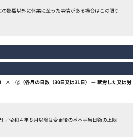
症の影響以外に休業に至った事情がある場合はこの限り
） × ②（各月の日数（30日又は31日） ー 就労した又は労
）
,900円 ／令和４年８月以降は変更後の基本手当日額の上限