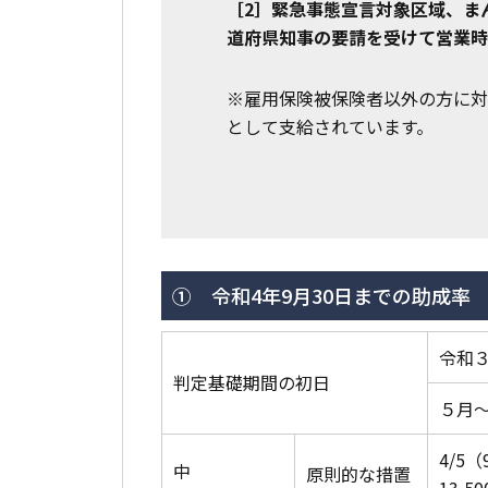
［2］緊急事態宣言対象区域、
ま
道府県知事の要請を受けて営業時
※雇用保険被保険者以外の方に対
として支給されています。
① 令和4年9月30日までの助成率
令和
判定基礎期間の初日
５月～
4/5（
中
原則的な措置
13,5