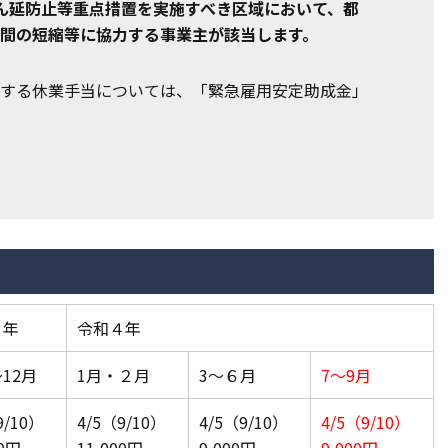
ん延防止等重点措置を実施すべき区域において、都
間の短縮等に協力する事業主が該当します。
する休業手当については、「緊急雇用安定助成金」
３年
令和４年
12月
1月・２月
3～６月
7～9月
9/10）
4/5（9/10）
4/5（9/10）
4/5（9/10）
00円
11,000円
9,000円
9,000円