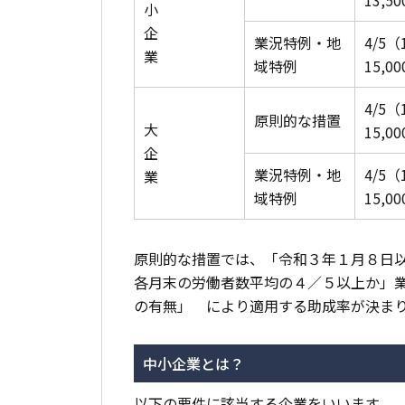
小
企
業況特例・地
4/5（
業
域特例
15,0
4/5（
原則的な措置
大
15,0
企
業況特例・地
4/5（
業
域特例
15,0
原則的な措置では、「令和３年１月８日
各月末の労働者数平均の４／５以上か」
の有無」 により適用する助成率が決ま
中小企業とは？
以下の要件に該当する企業をいいます。